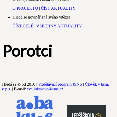
O PROJEKTU
|
ČÍST AKTUALITY
Hledá se novinář zná svého vítěze!
ČÍST CELÉ
|
VŠECHNY AKTUALITY
Porotci
Hledá se © od 2016 |
Vzdělávací program JSNS
|
Člověk v tísni,
o.p.s.
| E-mail:
eva.lukasova@jsns.cz