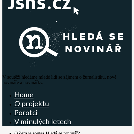
V soutěži hledáme mladé lidi se zájmem o žurnalistiku, nové
novináře a novinářky.
Home
O projektu
Porotci
V minulých letech
O čem je soutěž Hledá se novinář?