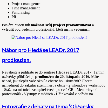
Project management
Time management
Fundraising
PR
Posléze budou mít
možnost svůj projekt prokonzultovat
a
vylepšit pod vedením profesionálů, kteří mají s vedením...
Nábor pro Hledá se LEADr. 2017
prodloužen!
Neváhejte a přihlaste se do soutěže Hledá se LEADr. 2017! Termín
uzávěrky přihlášek je
prodloužen do 20. listopadu 2016.
Máte
nápad, jak zlepšit vaše okolí a chcete ho uskutečnit? Chcete
nahlédnout do zákulisí řízení měst a obcí? - 2 víkendové workshopy
- Stáže na místních zastupitelstvech po celé ČR
- Mentoring od
profesionálů - Výstupy v médiích - Účinkování v pořadu na...
Fotografie z debaty na téma “Občanský