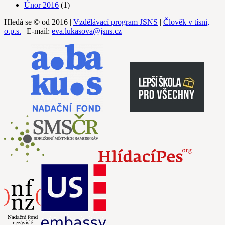
Únor 2016
(1)
Hledá se © od 2016 |
Vzdělávací program JSNS
|
Člověk v tísni,
o.p.s.
| E-mail:
eva.lukasova@jsns.cz