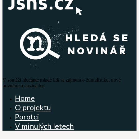
V soutěži hledáme mladé lidi se zájmem o žurnalistiku, nové
novináře a novinářky.
Home
O projektu
Porotci
V minulých letech