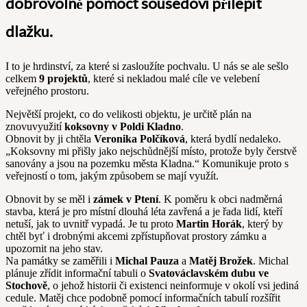
dobrovolně pomoct sousedovi přilepit
dlažku.
I to je hrdinství, za které si zasloužíte pochvalu. U nás se ale sešlo
celkem
9 projektů
, které si nekladou malé cíle ve velebení
veřejného prostoru.
Největší projekt, co do velikosti objektu, je určitě plán na
znovuvyužití
koksovny v Poldi Kladno
.
Obnovit by ji chtěla
Veronika Polčíková
, která bydlí nedaleko.
„Koksovny mi přišly jako nejschůdnější místo, protože byly čerstvě
sanovány a jsou na pozemku města Kladna.“ Komunikuje proto s
veřejností o tom, jakým způsobem se mají využít.
Obnovit by se měl i
zámek v Ptení
. K poměru k obci nadměrná
stavba, která je pro místní dlouhá léta zavřená a je řada lidí, kteří
netuší, jak to uvnitř vypadá. Je tu proto
Martin Horák
, který by
chtěl byť i drobnými akcemi zpřístupňovat prostory zámku a
upozornit na jeho stav.
Na památky se zaměřili i
Michal Pauza
a
Matěj Brožek
. Michal
plánuje zřídit informační tabuli o
Svatováclavském dubu ve
Stochově
, o jehož historii či existenci neinformuje v okolí vsi jediná
cedule. Matěj chce podobně pomocí informačních tabulí rozšířit