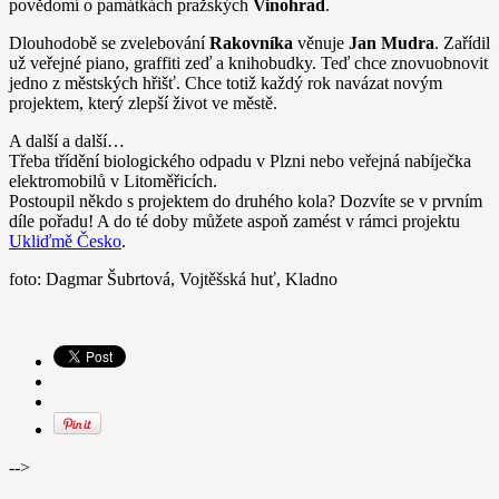
povědomí o památkách pražských
Vinohrad
.
Dlouhodobě se zvelebování
Rakovníka
věnuje
Jan Mudra
. Zařídil
už veřejné piano, graffiti zeď a knihobudky. Teď chce znovuobnovit
jedno z městských hřišť. Chce totiž každý rok navázat novým
projektem, který zlepší život ve městě.
A další a další…
Třeba třídění biologického odpadu v Plzni nebo veřejná nabíječka
elektromobilů v Litoměřicích.
Postoupil někdo s projektem do druhého kola? Dozvíte se v prvním
díle pořadu! A do té doby můžete aspoň zamést v rámci projektu
Ukliďmě Česko
.
foto: Dagmar Šubrtová, Vojtěšská huť, Kladno
-->