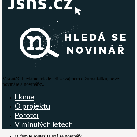
V soutěži hledáme mladé lidi se zájmem o žurnalistiku, nové
novináře a novinářky.
Home
O projektu
Porotci
V minulých letech
O čem je soutěž Hledá se novinář?