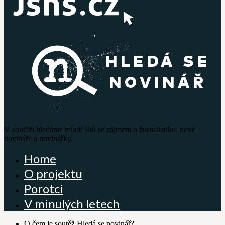
V soutěži hledáme mladé lidi se zájmem o žurnalistiku, nové
novináře a novinářky.
Home
O projektu
Porotci
V minulých letech
O čem je soutěž Hledá se novinář?