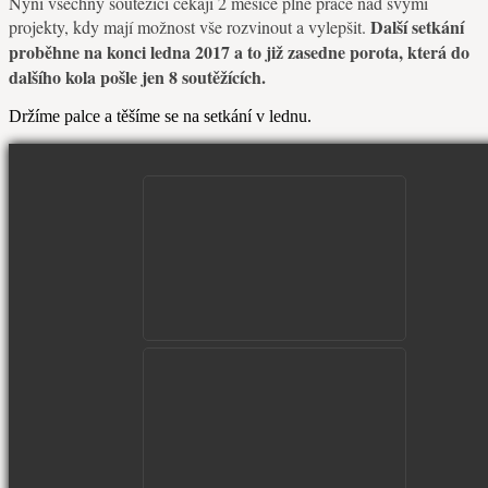
Nyní všechny soutěžící čekají 2 měsíce plné práce nad svými
Další setkání
projekty, kdy mají možnost vše rozvinout a vylepšit.
proběhne na konci ledna 2017 a to již zasedne porota, která do
dalšího kola pošle jen 8 soutěžících.
Držíme palce a těšíme se na setkání v lednu.