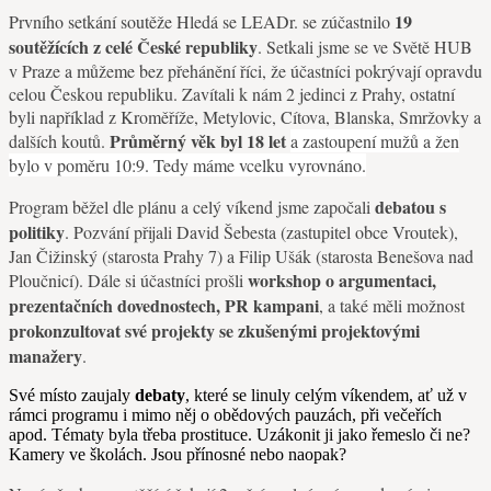
19
Prvního setkání soutěže Hledá se LEADr. se zúčastnilo
soutěžících z celé České republiky
. Setkali jsme se v
e Světě HUB
v Praze a můžeme bez přehánění říci, že účastníci pokrývají opravdu
celou Českou republiku. Zavítali k nám 2 jedinci z Prahy, ostatní
byli například z Kroměříže, Metylovic, Cítova, Blanska, Smržovky a
Průměrný věk byl 18 let
dalších koutů.
a zastoupení mužů a žen
bylo v poměru 10:9. Tedy máme vcelku vyrovnáno.
debatou s
Program běžel dle plánu a celý víkend jsme započali
politiky
. Pozvání přijali David Šebesta (zastupitel obce Vroutek),
Jan Čižinský (starosta Prahy 7) a Filip Ušák (starosta Benešova nad
workshop o argumentaci,
Ploučnicí). Dále si účastníci prošli
prezentačních dovednostech, PR kampani
, a také měli možnost
prokonzultovat své projekty se zkušenými projektovými
manažery
.
Své místo zaujaly
debaty
, které se linuly celým víkendem, ať už v
rámci programu i mimo něj o obědových pauzách, při večeřích
apod. Tématy byla třeba prostituce. Uzákonit ji jako řemeslo či ne?
Kamery ve školách. Jsou přínosné nebo naopak?