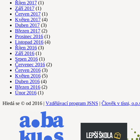
Říjen 2017
(1)
Září 2017
(1)
Červen 2017
(1)
Květen 2017
(4)
Duben 2017
(3)
Březen 2017
(2)
Prosinec 2016
(1)
Listopad 2016
(4)
Říjen 2016
(3)
Září 2016
(1)
Srpen 2016
(1)
Červenec 2016
(2)
Červen 2016
(3)
Květen 2016
(5)
Duben 2016
(4)
Březen 2016
(2)
Únor 2016
(1)
Hledá se © od 2016 |
Vzdělávací program JSNS
|
Člověk v tísni, o.p.