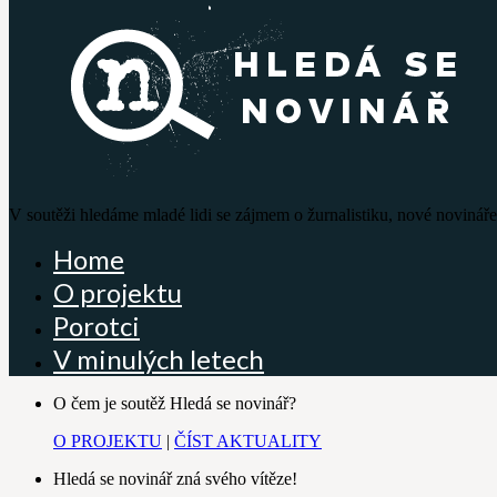
V soutěži hledáme mladé lidi se zájmem o žurnalistiku, nové novináře
Home
O projektu
Porotci
V minulých letech
O čem je soutěž Hledá se novinář?
O PROJEKTU
|
ČÍST AKTUALITY
Hledá se novinář zná svého vítěze!