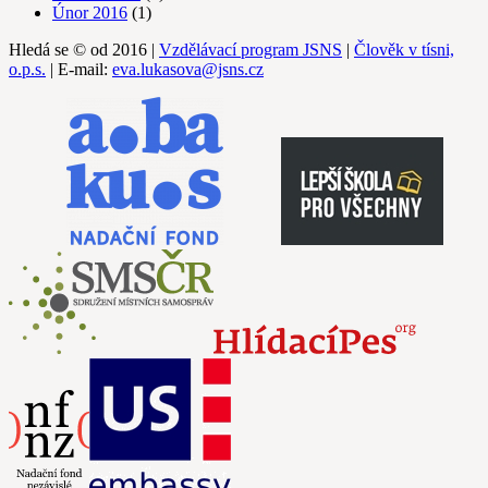
Únor 2016
(1)
Hledá se © od 2016 |
Vzdělávací program JSNS
|
Člověk v tísni,
o.p.s.
| E-mail:
eva.lukasova@jsns.cz