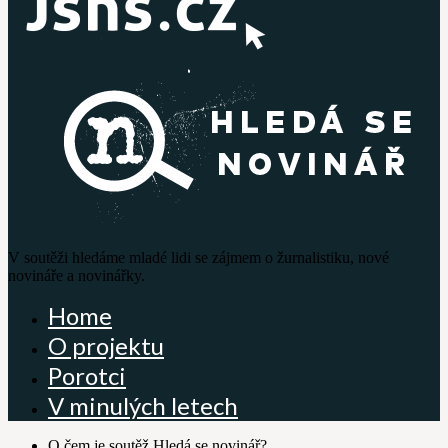
V soutěži hledáme mladé lidi se zájmem o žurnalistiku, nové
novináře a novinářky.
Home
O projektu
Porotci
V minulých letech
O čem je soutěž Hledá se novinář?